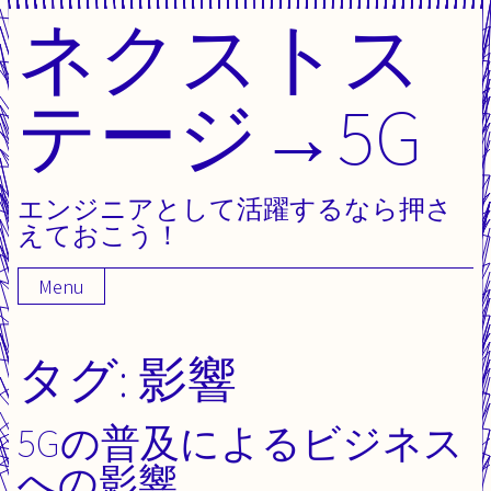
ネクストス
Skip
to
content
テージ→5G
エンジニアとして活躍するなら押さ
えておこう！
Menu
タグ:
影響
5Gの普及によるビジネス
への影響