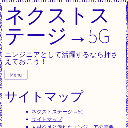
ネクストス
Skip
to
content
テージ→5G
エンジニアとして活躍するなら押さ
えておこう！
Menu
サイトマップ
ネクストステージ→5G
サイトマップ
人材不足と優れたエンジニアの需要