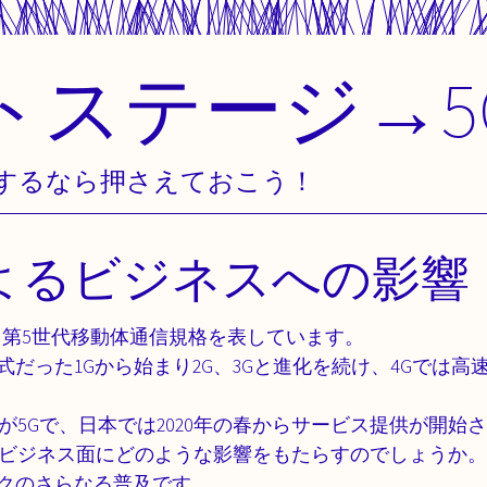
トステージ→5
するなら押さえておこう！
によるビジネスへの影響
」の略で、第5世代移動体通信規格を表しています。
だった1Gから始まり2G、3Gと進化を続け、4Gでは
が5Gで、日本では2020年の春からサービス提供が開始
でビジネス面にどのような影響をもたらすのでしょうか。
クのさらなる普及です。