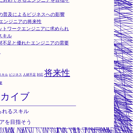
Gに対応できるエンジニアを目指そ
Gの普及によるビジネスへの影響
oTエンジニアの将来性
ットワークエンジニアに求められ
スキル
材不足と優れたエンジニアの需要
グ
将来性
スキル
ビジネス
人材不足
対応
要
ーカイブ
られるスキル
ニアを目指そう
ess