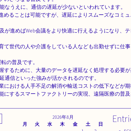
可能なうえに、通信の遅延が少ないといわれています。
クを進めることは可能ですが、遅延によりスムーズなコミ
普及が進めばWeb会議をより快適に行えるようになり、
育て世代の人や介護をしている人なども出勤せずに仕事
運転の普及です。
握するために、大量のデータを遅延なく処理する必要が
遅延通信といった強みが活かされるのです。
業における人手不足の解消や輸送コストの低下などが期
能にするスマートファクトリーの実現、遠隔医療の普及
Entri
2026年8月
月
火
水
木
金
土
日