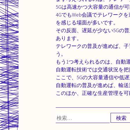
5Gは高速かつ大容量の通信が
4GでもWeb会議でテレワー
を感じる場面が多いです。
その反面、遅延が少ない5Gの
あります。
テレワークの普及が進めば、子
う。
もう1つ考えられるのは、自動
自動運転技術では交通状況を把
ここで、5Gの大容量通信や低
自動運転の普及が進めば、輸送
このほか、正確な生産管理を可
検
索: