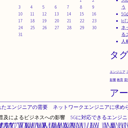
1
2
5
3
4
5
6
7
8
9
う
10
11
12
13
14
15
16
5
17
18
19
20
21
22
23
I
24
25
26
27
28
29
30
ネ
31
る
人
タ
エンジニア
影響
教育
需
ア
れたエンジニアの需要
ネットワークエンジニアに求め
の普及によるビジネスへの影響
5Gに対応できるエンジ
2026
ネクストステージ→5G
|
Proudly powered by WordPr