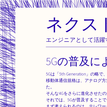
ネクス
Skip
to
content
エンジニアとして活躍
5Gの普及
5Gは「5th Generation
移動体通信規格は、アナログ方式
た。
そんな4Gをさらに進化させたの
それでは、5Gが普及すること
まず考えられるのは、テレワー